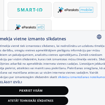
tīmekļa vietne izmanto sīkdatnes
īmekļa vietnē tiek izmantotas sīkdatnes, lai nodrošinātu un uzlabotu tīmekļa
LATVIAN
es darbību, sniegtu vietnes apmeklētājiem pielāgotu informāciju par mūsu
ktiem un pakalpojumiem, analizētu vietnes apmeklējumu. Zemāk sniedzam
RUSSIAN
māciju par visām sīkdatnēm, kuras tiek izmantotas mūsu tīmekļa vietnēs. Sīk
šķirties atkarībā no apmeklētās interneta vietnes sadaļas. Lietotājam jebkurā
ENGLISH
pēja piekrist, atteikties vai mainīt savu piekrišanu. Piekrišanas sniegšana, kā a
kšana vai mainīšana attiecas uz visām interneta vietnes sadaļām. Vairāk
mācijas par izmantotajām sīkdatnēm skatīt
sīkdatņu izmantošanas noteikumo
IELĀGOT IZVĒLI
PIEKRIST VISĀM
ATSTĀT TEHNISKĀS SĪKDATNES