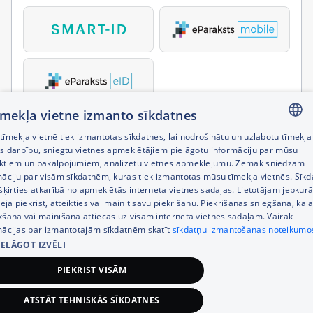
tīmekļa vietne izmanto sīkdatnes
īmekļa vietnē tiek izmantotas sīkdatnes, lai nodrošinātu un uzlabotu tīmekļa
LATVIAN
es darbību, sniegtu vietnes apmeklētājiem pielāgotu informāciju par mūsu
ktiem un pakalpojumiem, analizētu vietnes apmeklējumu. Zemāk sniedzam
RUSSIAN
māciju par visām sīkdatnēm, kuras tiek izmantotas mūsu tīmekļa vietnēs. Sīk
šķirties atkarībā no apmeklētās interneta vietnes sadaļas. Lietotājam jebkurā
ENGLISH
pēja piekrist, atteikties vai mainīt savu piekrišanu. Piekrišanas sniegšana, kā a
kšana vai mainīšana attiecas uz visām interneta vietnes sadaļām. Vairāk
mācijas par izmantotajām sīkdatnēm skatīt
sīkdatņu izmantošanas noteikumo
IELĀGOT IZVĒLI
PIEKRIST VISĀM
ATSTĀT TEHNISKĀS SĪKDATNES