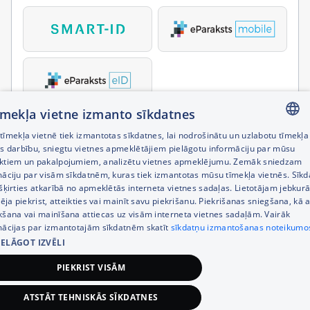
tīmekļa vietne izmanto sīkdatnes
īmekļa vietnē tiek izmantotas sīkdatnes, lai nodrošinātu un uzlabotu tīmekļa
LATVIAN
es darbību, sniegtu vietnes apmeklētājiem pielāgotu informāciju par mūsu
ktiem un pakalpojumiem, analizētu vietnes apmeklējumu. Zemāk sniedzam
RUSSIAN
māciju par visām sīkdatnēm, kuras tiek izmantotas mūsu tīmekļa vietnēs. Sīk
šķirties atkarībā no apmeklētās interneta vietnes sadaļas. Lietotājam jebkurā
ENGLISH
pēja piekrist, atteikties vai mainīt savu piekrišanu. Piekrišanas sniegšana, kā a
kšana vai mainīšana attiecas uz visām interneta vietnes sadaļām. Vairāk
mācijas par izmantotajām sīkdatnēm skatīt
sīkdatņu izmantošanas noteikumo
IELĀGOT IZVĒLI
PIEKRIST VISĀM
ATSTĀT TEHNISKĀS SĪKDATNES