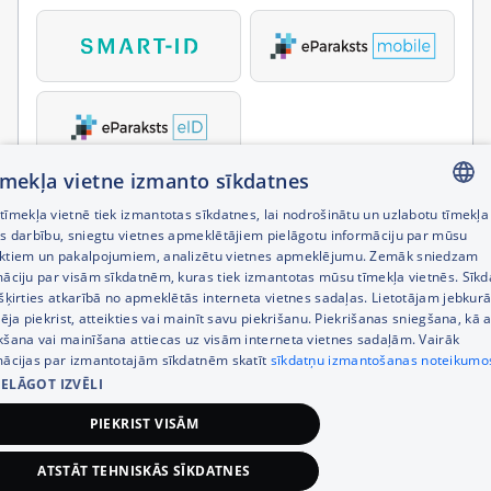
tīmekļa vietne izmanto sīkdatnes
īmekļa vietnē tiek izmantotas sīkdatnes, lai nodrošinātu un uzlabotu tīmekļa
LATVIAN
es darbību, sniegtu vietnes apmeklētājiem pielāgotu informāciju par mūsu
ktiem un pakalpojumiem, analizētu vietnes apmeklējumu. Zemāk sniedzam
RUSSIAN
māciju par visām sīkdatnēm, kuras tiek izmantotas mūsu tīmekļa vietnēs. Sīk
šķirties atkarībā no apmeklētās interneta vietnes sadaļas. Lietotājam jebkurā
ENGLISH
pēja piekrist, atteikties vai mainīt savu piekrišanu. Piekrišanas sniegšana, kā a
kšana vai mainīšana attiecas uz visām interneta vietnes sadaļām. Vairāk
mācijas par izmantotajām sīkdatnēm skatīt
sīkdatņu izmantošanas noteikumo
IELĀGOT IZVĒLI
PIEKRIST VISĀM
ATSTĀT TEHNISKĀS SĪKDATNES