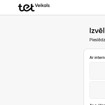
Izvē
Pieslēdz
Ar inter