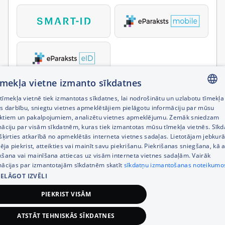
tīmekļa vietne izmanto sīkdatnes
īmekļa vietnē tiek izmantotas sīkdatnes, lai nodrošinātu un uzlabotu tīmekļa
LATVIAN
es darbību, sniegtu vietnes apmeklētājiem pielāgotu informāciju par mūsu
ktiem un pakalpojumiem, analizētu vietnes apmeklējumu. Zemāk sniedzam
RUSSIAN
māciju par visām sīkdatnēm, kuras tiek izmantotas mūsu tīmekļa vietnēs. Sīk
šķirties atkarībā no apmeklētās interneta vietnes sadaļas. Lietotājam jebkurā
ENGLISH
pēja piekrist, atteikties vai mainīt savu piekrišanu. Piekrišanas sniegšana, kā a
kšana vai mainīšana attiecas uz visām interneta vietnes sadaļām. Vairāk
mācijas par izmantotajām sīkdatnēm skatīt
sīkdatņu izmantošanas noteikumo
IELĀGOT IZVĒLI
PIEKRIST VISĀM
ATSTĀT TEHNISKĀS SĪKDATNES