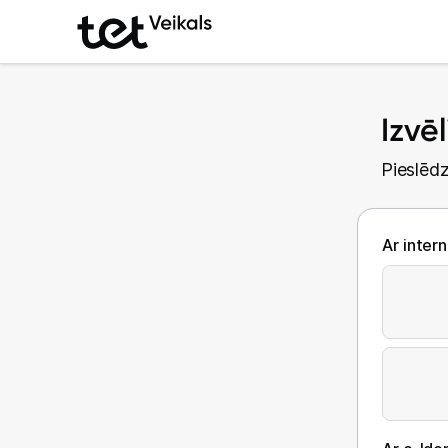
Izvē
Pieslēdz
Ar inter