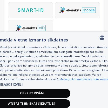
tīmekļa vietne izmanto sīkdatnes
īmekļa vietnē tiek izmantotas sīkdatnes, lai nodrošinātu un uzlabotu tīmekļa
LATVIAN
es darbību, sniegtu vietnes apmeklētājiem pielāgotu informāciju par mūsu
ktiem un pakalpojumiem, analizētu vietnes apmeklējumu. Zemāk sniedzam
RUSSIAN
māciju par visām sīkdatnēm, kuras tiek izmantotas mūsu tīmekļa vietnēs. Sīk
šķirties atkarībā no apmeklētās interneta vietnes sadaļas. Lietotājam jebkurā
ENGLISH
pēja piekrist, atteikties vai mainīt savu piekrišanu. Piekrišanas sniegšana, kā a
kšana vai mainīšana attiecas uz visām interneta vietnes sadaļām. Vairāk
mācijas par izmantotajām sīkdatnēm skatīt
sīkdatņu izmantošanas noteikumo
IELĀGOT IZVĒLI
PIEKRIST VISĀM
ATSTĀT TEHNISKĀS SĪKDATNES