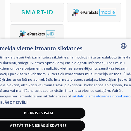
tīmekļa vietne izmanto sīkdatnes
īmekļa vietnē tiek izmantotas sīkdatnes, lai nodrošinātu un uzlabotu tīmekļa
LATVIAN
es darbību, sniegtu vietnes apmeklētājiem pielāgotu informāciju par mūsu
ktiem un pakalpojumiem, analizētu vietnes apmeklējumu. Zemāk sniedzam
RUSSIAN
māciju par visām sīkdatnēm, kuras tiek izmantotas mūsu tīmekļa vietnēs. Sīk
šķirties atkarībā no apmeklētās interneta vietnes sadaļas. Lietotājam jebkurā
ENGLISH
pēja piekrist, atteikties vai mainīt savu piekrišanu. Piekrišanas sniegšana, kā a
kšana vai mainīšana attiecas uz visām interneta vietnes sadaļām. Vairāk
mācijas par izmantotajām sīkdatnēm skatīt
sīkdatņu izmantošanas noteikumo
IELĀGOT IZVĒLI
PIEKRIST VISĀM
ATSTĀT TEHNISKĀS SĪKDATNES