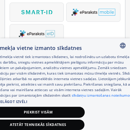
tīmekļa vietne izmanto sīkdatnes
īmekļa vietnē tiek izmantotas sīkdatnes, lai nodrošinātu un uzlabotu tīmekļa
LATVIAN
es darbību, sniegtu vietnes apmeklētājiem pielāgotu informāciju par mūsu
ktiem un pakalpojumiem, analizētu vietnes apmeklējumu. Zemāk sniedzam
RUSSIAN
māciju par visām sīkdatnēm, kuras tiek izmantotas mūsu tīmekļa vietnēs. Sīk
šķirties atkarībā no apmeklētās interneta vietnes sadaļas. Lietotājam jebkurā
ENGLISH
pēja piekrist, atteikties vai mainīt savu piekrišanu. Piekrišanas sniegšana, kā a
kšana vai mainīšana attiecas uz visām interneta vietnes sadaļām. Vairāk
mācijas par izmantotajām sīkdatnēm skatīt
sīkdatņu izmantošanas noteikumo
IELĀGOT IZVĒLI
PIEKRIST VISĀM
ATSTĀT TEHNISKĀS SĪKDATNES