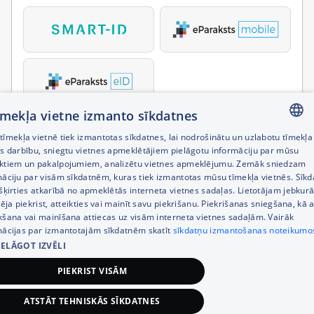
tīmekļa vietne izmanto sīkdatnes
īmekļa vietnē tiek izmantotas sīkdatnes, lai nodrošinātu un uzlabotu tīmekļa
LATVIAN
es darbību, sniegtu vietnes apmeklētājiem pielāgotu informāciju par mūsu
ktiem un pakalpojumiem, analizētu vietnes apmeklējumu. Zemāk sniedzam
RUSSIAN
māciju par visām sīkdatnēm, kuras tiek izmantotas mūsu tīmekļa vietnēs. Sīk
šķirties atkarībā no apmeklētās interneta vietnes sadaļas. Lietotājam jebkurā
ENGLISH
pēja piekrist, atteikties vai mainīt savu piekrišanu. Piekrišanas sniegšana, kā a
kšana vai mainīšana attiecas uz visām interneta vietnes sadaļām. Vairāk
mācijas par izmantotajām sīkdatnēm skatīt
sīkdatņu izmantošanas noteikumo
IELĀGOT IZVĒLI
PIEKRIST VISĀM
ATSTĀT TEHNISKĀS SĪKDATNES