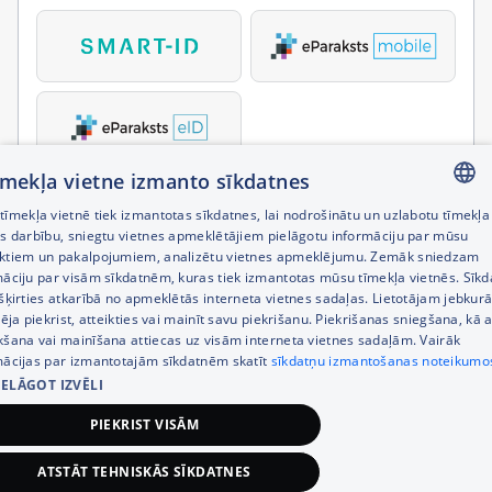
tīmekļa vietne izmanto sīkdatnes
īmekļa vietnē tiek izmantotas sīkdatnes, lai nodrošinātu un uzlabotu tīmekļa
LATVIAN
es darbību, sniegtu vietnes apmeklētājiem pielāgotu informāciju par mūsu
ktiem un pakalpojumiem, analizētu vietnes apmeklējumu. Zemāk sniedzam
RUSSIAN
māciju par visām sīkdatnēm, kuras tiek izmantotas mūsu tīmekļa vietnēs. Sīk
šķirties atkarībā no apmeklētās interneta vietnes sadaļas. Lietotājam jebkurā
ENGLISH
pēja piekrist, atteikties vai mainīt savu piekrišanu. Piekrišanas sniegšana, kā a
kšana vai mainīšana attiecas uz visām interneta vietnes sadaļām. Vairāk
mācijas par izmantotajām sīkdatnēm skatīt
sīkdatņu izmantošanas noteikumo
IELĀGOT IZVĒLI
PIEKRIST VISĀM
ATSTĀT TEHNISKĀS SĪKDATNES