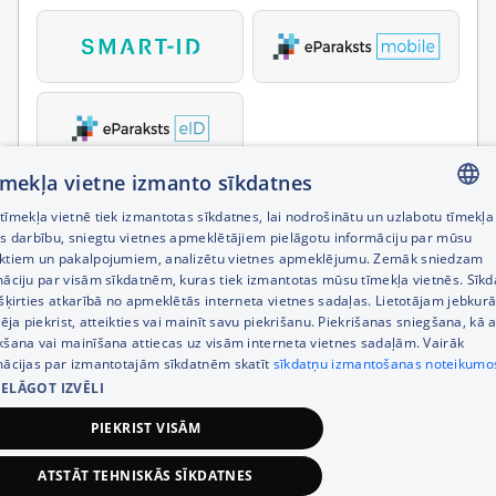
tīmekļa vietne izmanto sīkdatnes
īmekļa vietnē tiek izmantotas sīkdatnes, lai nodrošinātu un uzlabotu tīmekļa
LATVIAN
es darbību, sniegtu vietnes apmeklētājiem pielāgotu informāciju par mūsu
ktiem un pakalpojumiem, analizētu vietnes apmeklējumu. Zemāk sniedzam
RUSSIAN
māciju par visām sīkdatnēm, kuras tiek izmantotas mūsu tīmekļa vietnēs. Sīk
šķirties atkarībā no apmeklētās interneta vietnes sadaļas. Lietotājam jebkurā
ENGLISH
pēja piekrist, atteikties vai mainīt savu piekrišanu. Piekrišanas sniegšana, kā a
kšana vai mainīšana attiecas uz visām interneta vietnes sadaļām. Vairāk
mācijas par izmantotajām sīkdatnēm skatīt
sīkdatņu izmantošanas noteikumo
IELĀGOT IZVĒLI
PIEKRIST VISĀM
ATSTĀT TEHNISKĀS SĪKDATNES