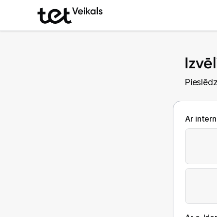
Izvē
Pieslēdz
Ar inter