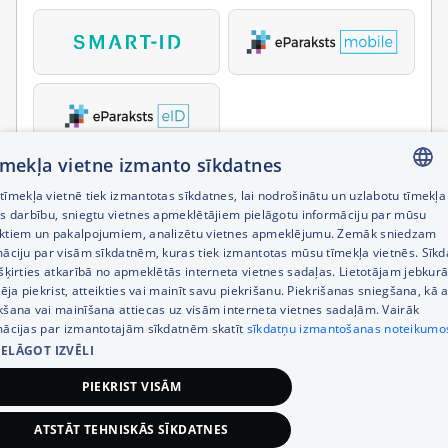
tīmekļa vietne izmanto sīkdatnes
īmekļa vietnē tiek izmantotas sīkdatnes, lai nodrošinātu un uzlabotu tīmekļa
LATVIAN
es darbību, sniegtu vietnes apmeklētājiem pielāgotu informāciju par mūsu
ktiem un pakalpojumiem, analizētu vietnes apmeklējumu. Zemāk sniedzam
RUSSIAN
māciju par visām sīkdatnēm, kuras tiek izmantotas mūsu tīmekļa vietnēs. Sīk
šķirties atkarībā no apmeklētās interneta vietnes sadaļas. Lietotājam jebkurā
ENGLISH
pēja piekrist, atteikties vai mainīt savu piekrišanu. Piekrišanas sniegšana, kā a
kšana vai mainīšana attiecas uz visām interneta vietnes sadaļām. Vairāk
mācijas par izmantotajām sīkdatnēm skatīt
sīkdatņu izmantošanas noteikumo
IELĀGOT IZVĒLI
PIEKRIST VISĀM
ATSTĀT TEHNISKĀS SĪKDATNES