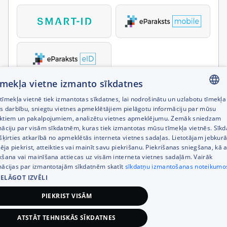
tīmekļa vietne izmanto sīkdatnes
īmekļa vietnē tiek izmantotas sīkdatnes, lai nodrošinātu un uzlabotu tīmekļa
LATVIAN
es darbību, sniegtu vietnes apmeklētājiem pielāgotu informāciju par mūsu
ktiem un pakalpojumiem, analizētu vietnes apmeklējumu. Zemāk sniedzam
RUSSIAN
māciju par visām sīkdatnēm, kuras tiek izmantotas mūsu tīmekļa vietnēs. Sīk
šķirties atkarībā no apmeklētās interneta vietnes sadaļas. Lietotājam jebkurā
ENGLISH
pēja piekrist, atteikties vai mainīt savu piekrišanu. Piekrišanas sniegšana, kā a
kšana vai mainīšana attiecas uz visām interneta vietnes sadaļām. Vairāk
mācijas par izmantotajām sīkdatnēm skatīt
sīkdatņu izmantošanas noteikumo
IELĀGOT IZVĒLI
PIEKRIST VISĀM
ATSTĀT TEHNISKĀS SĪKDATNES