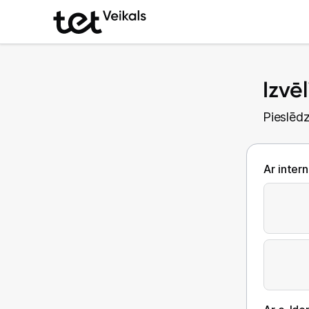
Izvē
Pieslēdz
Ar inter