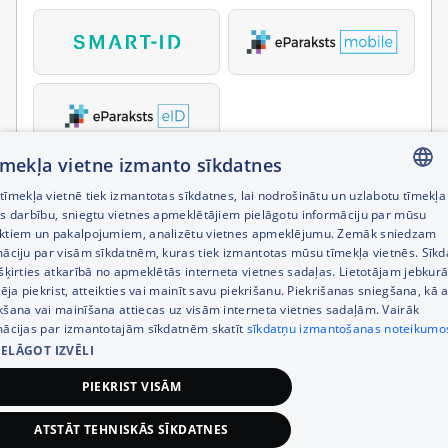
tīmekļa vietne izmanto sīkdatnes
īmekļa vietnē tiek izmantotas sīkdatnes, lai nodrošinātu un uzlabotu tīmekļa
LATVIAN
es darbību, sniegtu vietnes apmeklētājiem pielāgotu informāciju par mūsu
ktiem un pakalpojumiem, analizētu vietnes apmeklējumu. Zemāk sniedzam
RUSSIAN
māciju par visām sīkdatnēm, kuras tiek izmantotas mūsu tīmekļa vietnēs. Sīk
šķirties atkarībā no apmeklētās interneta vietnes sadaļas. Lietotājam jebkurā
ENGLISH
pēja piekrist, atteikties vai mainīt savu piekrišanu. Piekrišanas sniegšana, kā a
kšana vai mainīšana attiecas uz visām interneta vietnes sadaļām. Vairāk
mācijas par izmantotajām sīkdatnēm skatīt
sīkdatņu izmantošanas noteikumo
IELĀGOT IZVĒLI
PIEKRIST VISĀM
ATSTĀT TEHNISKĀS SĪKDATNES