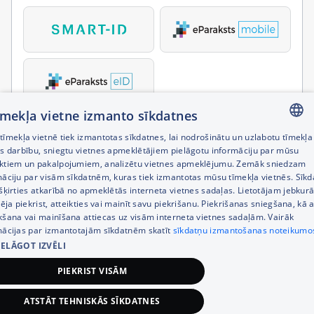
tīmekļa vietne izmanto sīkdatnes
īmekļa vietnē tiek izmantotas sīkdatnes, lai nodrošinātu un uzlabotu tīmekļa
LATVIAN
es darbību, sniegtu vietnes apmeklētājiem pielāgotu informāciju par mūsu
ktiem un pakalpojumiem, analizētu vietnes apmeklējumu. Zemāk sniedzam
RUSSIAN
māciju par visām sīkdatnēm, kuras tiek izmantotas mūsu tīmekļa vietnēs. Sīk
šķirties atkarībā no apmeklētās interneta vietnes sadaļas. Lietotājam jebkurā
ENGLISH
pēja piekrist, atteikties vai mainīt savu piekrišanu. Piekrišanas sniegšana, kā a
kšana vai mainīšana attiecas uz visām interneta vietnes sadaļām. Vairāk
mācijas par izmantotajām sīkdatnēm skatīt
sīkdatņu izmantošanas noteikumo
IELĀGOT IZVĒLI
PIEKRIST VISĀM
ATSTĀT TEHNISKĀS SĪKDATNES