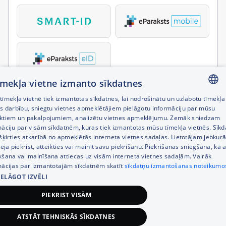
tīmekļa vietne izmanto sīkdatnes
īmekļa vietnē tiek izmantotas sīkdatnes, lai nodrošinātu un uzlabotu tīmekļa
LATVIAN
es darbību, sniegtu vietnes apmeklētājiem pielāgotu informāciju par mūsu
ktiem un pakalpojumiem, analizētu vietnes apmeklējumu. Zemāk sniedzam
RUSSIAN
māciju par visām sīkdatnēm, kuras tiek izmantotas mūsu tīmekļa vietnēs. Sīk
šķirties atkarībā no apmeklētās interneta vietnes sadaļas. Lietotājam jebkurā
ENGLISH
pēja piekrist, atteikties vai mainīt savu piekrišanu. Piekrišanas sniegšana, kā a
kšana vai mainīšana attiecas uz visām interneta vietnes sadaļām. Vairāk
mācijas par izmantotajām sīkdatnēm skatīt
sīkdatņu izmantošanas noteikumo
IELĀGOT IZVĒLI
PIEKRIST VISĀM
ATSTĀT TEHNISKĀS SĪKDATNES