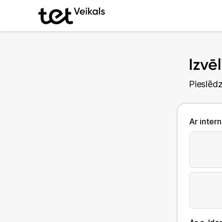
Izvē
Pieslēdz
Ar inter