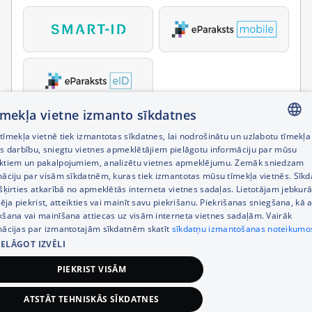
tīmekļa vietne izmanto sīkdatnes
īmekļa vietnē tiek izmantotas sīkdatnes, lai nodrošinātu un uzlabotu tīmekļa
LATVIAN
es darbību, sniegtu vietnes apmeklētājiem pielāgotu informāciju par mūsu
ktiem un pakalpojumiem, analizētu vietnes apmeklējumu. Zemāk sniedzam
RUSSIAN
māciju par visām sīkdatnēm, kuras tiek izmantotas mūsu tīmekļa vietnēs. Sīk
šķirties atkarībā no apmeklētās interneta vietnes sadaļas. Lietotājam jebkurā
ENGLISH
pēja piekrist, atteikties vai mainīt savu piekrišanu. Piekrišanas sniegšana, kā a
kšana vai mainīšana attiecas uz visām interneta vietnes sadaļām. Vairāk
mācijas par izmantotajām sīkdatnēm skatīt
sīkdatņu izmantošanas noteikumo
IELĀGOT IZVĒLI
PIEKRIST VISĀM
ATSTĀT TEHNISKĀS SĪKDATNES