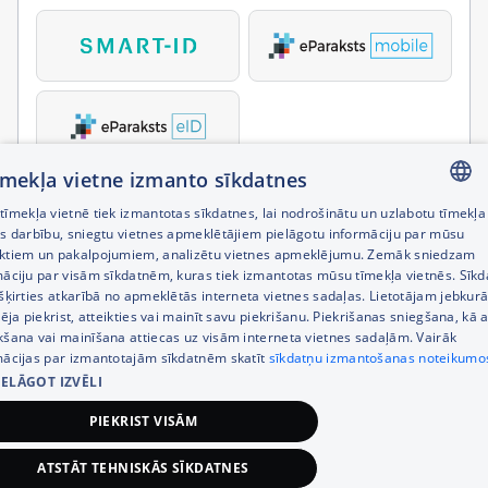
tīmekļa vietne izmanto sīkdatnes
īmekļa vietnē tiek izmantotas sīkdatnes, lai nodrošinātu un uzlabotu tīmekļa
LATVIAN
es darbību, sniegtu vietnes apmeklētājiem pielāgotu informāciju par mūsu
ktiem un pakalpojumiem, analizētu vietnes apmeklējumu. Zemāk sniedzam
RUSSIAN
māciju par visām sīkdatnēm, kuras tiek izmantotas mūsu tīmekļa vietnēs. Sīk
šķirties atkarībā no apmeklētās interneta vietnes sadaļas. Lietotājam jebkurā
ENGLISH
pēja piekrist, atteikties vai mainīt savu piekrišanu. Piekrišanas sniegšana, kā a
kšana vai mainīšana attiecas uz visām interneta vietnes sadaļām. Vairāk
mācijas par izmantotajām sīkdatnēm skatīt
sīkdatņu izmantošanas noteikumo
IELĀGOT IZVĒLI
PIEKRIST VISĀM
ATSTĀT TEHNISKĀS SĪKDATNES