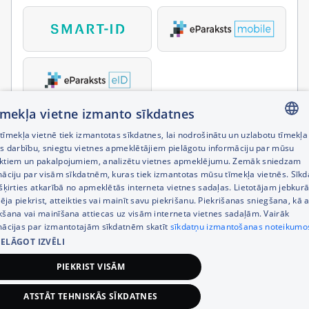
tīmekļa vietne izmanto sīkdatnes
īmekļa vietnē tiek izmantotas sīkdatnes, lai nodrošinātu un uzlabotu tīmekļa
LATVIAN
es darbību, sniegtu vietnes apmeklētājiem pielāgotu informāciju par mūsu
ktiem un pakalpojumiem, analizētu vietnes apmeklējumu. Zemāk sniedzam
RUSSIAN
māciju par visām sīkdatnēm, kuras tiek izmantotas mūsu tīmekļa vietnēs. Sīk
šķirties atkarībā no apmeklētās interneta vietnes sadaļas. Lietotājam jebkurā
ENGLISH
pēja piekrist, atteikties vai mainīt savu piekrišanu. Piekrišanas sniegšana, kā a
kšana vai mainīšana attiecas uz visām interneta vietnes sadaļām. Vairāk
mācijas par izmantotajām sīkdatnēm skatīt
sīkdatņu izmantošanas noteikumo
IELĀGOT IZVĒLI
PIEKRIST VISĀM
ATSTĀT TEHNISKĀS SĪKDATNES