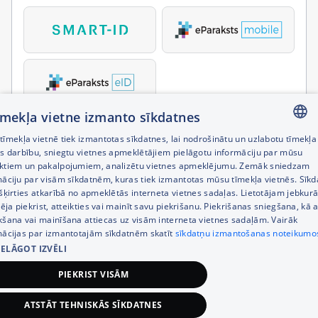
tīmekļa vietne izmanto sīkdatnes
īmekļa vietnē tiek izmantotas sīkdatnes, lai nodrošinātu un uzlabotu tīmekļa
LATVIAN
es darbību, sniegtu vietnes apmeklētājiem pielāgotu informāciju par mūsu
ktiem un pakalpojumiem, analizētu vietnes apmeklējumu. Zemāk sniedzam
RUSSIAN
māciju par visām sīkdatnēm, kuras tiek izmantotas mūsu tīmekļa vietnēs. Sīk
šķirties atkarībā no apmeklētās interneta vietnes sadaļas. Lietotājam jebkurā
ENGLISH
pēja piekrist, atteikties vai mainīt savu piekrišanu. Piekrišanas sniegšana, kā a
kšana vai mainīšana attiecas uz visām interneta vietnes sadaļām. Vairāk
mācijas par izmantotajām sīkdatnēm skatīt
sīkdatņu izmantošanas noteikumo
IELĀGOT IZVĒLI
PIEKRIST VISĀM
ATSTĀT TEHNISKĀS SĪKDATNES