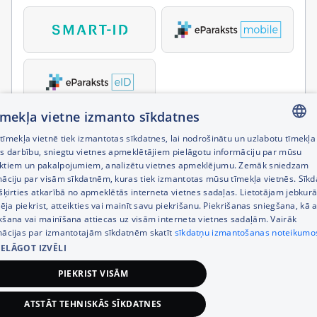
tīmekļa vietne izmanto sīkdatnes
īmekļa vietnē tiek izmantotas sīkdatnes, lai nodrošinātu un uzlabotu tīmekļa
LATVIAN
es darbību, sniegtu vietnes apmeklētājiem pielāgotu informāciju par mūsu
ktiem un pakalpojumiem, analizētu vietnes apmeklējumu. Zemāk sniedzam
RUSSIAN
māciju par visām sīkdatnēm, kuras tiek izmantotas mūsu tīmekļa vietnēs. Sīk
šķirties atkarībā no apmeklētās interneta vietnes sadaļas. Lietotājam jebkurā
ENGLISH
pēja piekrist, atteikties vai mainīt savu piekrišanu. Piekrišanas sniegšana, kā a
kšana vai mainīšana attiecas uz visām interneta vietnes sadaļām. Vairāk
mācijas par izmantotajām sīkdatnēm skatīt
sīkdatņu izmantošanas noteikumo
IELĀGOT IZVĒLI
PIEKRIST VISĀM
ATSTĀT TEHNISKĀS SĪKDATNES