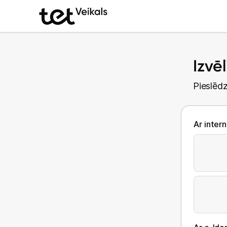
Izvē
Pieslēdz
Ar inter