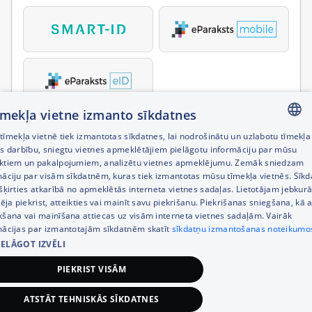
tīmekļa vietne izmanto sīkdatnes
īmekļa vietnē tiek izmantotas sīkdatnes, lai nodrošinātu un uzlabotu tīmekļa
LATVIAN
es darbību, sniegtu vietnes apmeklētājiem pielāgotu informāciju par mūsu
ktiem un pakalpojumiem, analizētu vietnes apmeklējumu. Zemāk sniedzam
RUSSIAN
māciju par visām sīkdatnēm, kuras tiek izmantotas mūsu tīmekļa vietnēs. Sīk
šķirties atkarībā no apmeklētās interneta vietnes sadaļas. Lietotājam jebkurā
ENGLISH
pēja piekrist, atteikties vai mainīt savu piekrišanu. Piekrišanas sniegšana, kā a
kšana vai mainīšana attiecas uz visām interneta vietnes sadaļām. Vairāk
mācijas par izmantotajām sīkdatnēm skatīt
sīkdatņu izmantošanas noteikumo
IELĀGOT IZVĒLI
PIEKRIST VISĀM
ATSTĀT TEHNISKĀS SĪKDATNES