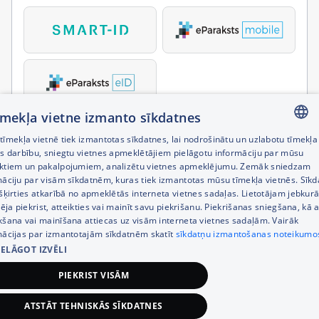
tīmekļa vietne izmanto sīkdatnes
īmekļa vietnē tiek izmantotas sīkdatnes, lai nodrošinātu un uzlabotu tīmekļa
LATVIAN
es darbību, sniegtu vietnes apmeklētājiem pielāgotu informāciju par mūsu
ktiem un pakalpojumiem, analizētu vietnes apmeklējumu. Zemāk sniedzam
RUSSIAN
māciju par visām sīkdatnēm, kuras tiek izmantotas mūsu tīmekļa vietnēs. Sīk
šķirties atkarībā no apmeklētās interneta vietnes sadaļas. Lietotājam jebkurā
ENGLISH
pēja piekrist, atteikties vai mainīt savu piekrišanu. Piekrišanas sniegšana, kā a
kšana vai mainīšana attiecas uz visām interneta vietnes sadaļām. Vairāk
mācijas par izmantotajām sīkdatnēm skatīt
sīkdatņu izmantošanas noteikumo
IELĀGOT IZVĒLI
PIEKRIST VISĀM
ATSTĀT TEHNISKĀS SĪKDATNES