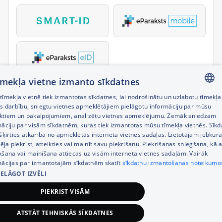
tīmekļa vietne izmanto sīkdatnes
īmekļa vietnē tiek izmantotas sīkdatnes, lai nodrošinātu un uzlabotu tīmekļa
LATVIAN
es darbību, sniegtu vietnes apmeklētājiem pielāgotu informāciju par mūsu
ktiem un pakalpojumiem, analizētu vietnes apmeklējumu. Zemāk sniedzam
RUSSIAN
māciju par visām sīkdatnēm, kuras tiek izmantotas mūsu tīmekļa vietnēs. Sīk
šķirties atkarībā no apmeklētās interneta vietnes sadaļas. Lietotājam jebkurā
ENGLISH
pēja piekrist, atteikties vai mainīt savu piekrišanu. Piekrišanas sniegšana, kā a
kšana vai mainīšana attiecas uz visām interneta vietnes sadaļām. Vairāk
mācijas par izmantotajām sīkdatnēm skatīt
sīkdatņu izmantošanas noteikumo
IELĀGOT IZVĒLI
PIEKRIST VISĀM
ATSTĀT TEHNISKĀS SĪKDATNES