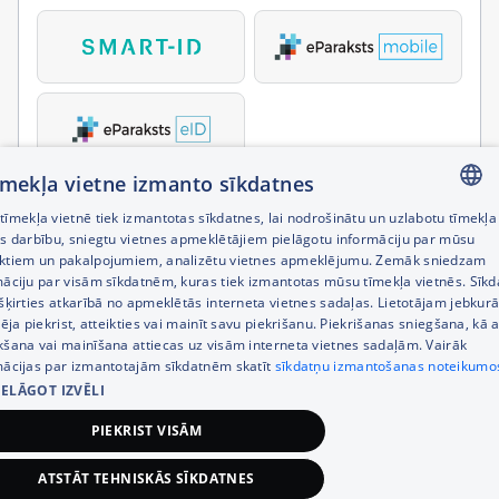
tīmekļa vietne izmanto sīkdatnes
īmekļa vietnē tiek izmantotas sīkdatnes, lai nodrošinātu un uzlabotu tīmekļa
LATVIAN
es darbību, sniegtu vietnes apmeklētājiem pielāgotu informāciju par mūsu
ktiem un pakalpojumiem, analizētu vietnes apmeklējumu. Zemāk sniedzam
RUSSIAN
māciju par visām sīkdatnēm, kuras tiek izmantotas mūsu tīmekļa vietnēs. Sīk
šķirties atkarībā no apmeklētās interneta vietnes sadaļas. Lietotājam jebkurā
ENGLISH
pēja piekrist, atteikties vai mainīt savu piekrišanu. Piekrišanas sniegšana, kā a
kšana vai mainīšana attiecas uz visām interneta vietnes sadaļām. Vairāk
mācijas par izmantotajām sīkdatnēm skatīt
sīkdatņu izmantošanas noteikumo
IELĀGOT IZVĒLI
PIEKRIST VISĀM
ATSTĀT TEHNISKĀS SĪKDATNES