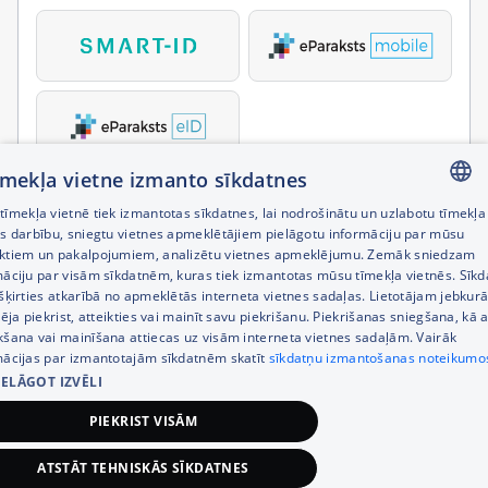
tīmekļa vietne izmanto sīkdatnes
īmekļa vietnē tiek izmantotas sīkdatnes, lai nodrošinātu un uzlabotu tīmekļa
LATVIAN
es darbību, sniegtu vietnes apmeklētājiem pielāgotu informāciju par mūsu
ktiem un pakalpojumiem, analizētu vietnes apmeklējumu. Zemāk sniedzam
RUSSIAN
māciju par visām sīkdatnēm, kuras tiek izmantotas mūsu tīmekļa vietnēs. Sīk
šķirties atkarībā no apmeklētās interneta vietnes sadaļas. Lietotājam jebkurā
ENGLISH
pēja piekrist, atteikties vai mainīt savu piekrišanu. Piekrišanas sniegšana, kā a
kšana vai mainīšana attiecas uz visām interneta vietnes sadaļām. Vairāk
mācijas par izmantotajām sīkdatnēm skatīt
sīkdatņu izmantošanas noteikumo
IELĀGOT IZVĒLI
PIEKRIST VISĀM
ATSTĀT TEHNISKĀS SĪKDATNES