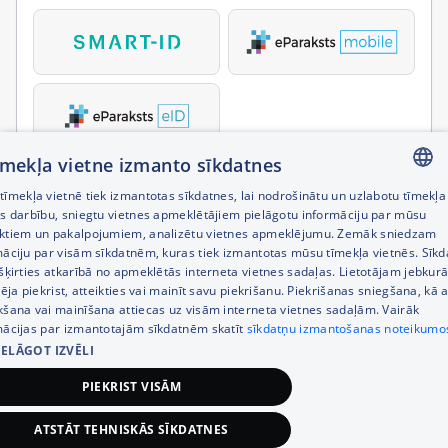
tīmekļa vietne izmanto sīkdatnes
īmekļa vietnē tiek izmantotas sīkdatnes, lai nodrošinātu un uzlabotu tīmekļa
LATVIAN
es darbību, sniegtu vietnes apmeklētājiem pielāgotu informāciju par mūsu
ktiem un pakalpojumiem, analizētu vietnes apmeklējumu. Zemāk sniedzam
RUSSIAN
māciju par visām sīkdatnēm, kuras tiek izmantotas mūsu tīmekļa vietnēs. Sīk
šķirties atkarībā no apmeklētās interneta vietnes sadaļas. Lietotājam jebkurā
ENGLISH
pēja piekrist, atteikties vai mainīt savu piekrišanu. Piekrišanas sniegšana, kā a
kšana vai mainīšana attiecas uz visām interneta vietnes sadaļām. Vairāk
mācijas par izmantotajām sīkdatnēm skatīt
sīkdatņu izmantošanas noteikumo
IELĀGOT IZVĒLI
PIEKRIST VISĀM
ATSTĀT TEHNISKĀS SĪKDATNES