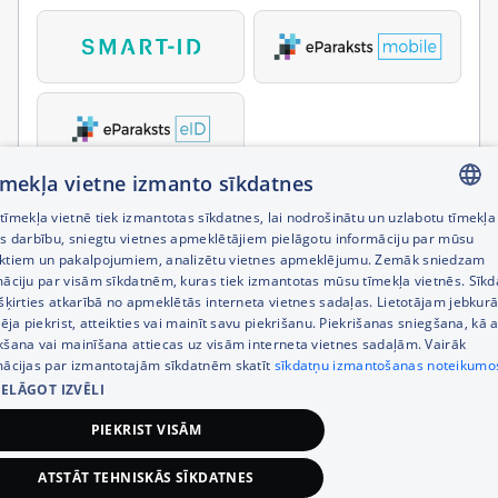
tīmekļa vietne izmanto sīkdatnes
īmekļa vietnē tiek izmantotas sīkdatnes, lai nodrošinātu un uzlabotu tīmekļa
LATVIAN
es darbību, sniegtu vietnes apmeklētājiem pielāgotu informāciju par mūsu
ktiem un pakalpojumiem, analizētu vietnes apmeklējumu. Zemāk sniedzam
RUSSIAN
māciju par visām sīkdatnēm, kuras tiek izmantotas mūsu tīmekļa vietnēs. Sīk
šķirties atkarībā no apmeklētās interneta vietnes sadaļas. Lietotājam jebkurā
ENGLISH
pēja piekrist, atteikties vai mainīt savu piekrišanu. Piekrišanas sniegšana, kā a
kšana vai mainīšana attiecas uz visām interneta vietnes sadaļām. Vairāk
mācijas par izmantotajām sīkdatnēm skatīt
sīkdatņu izmantošanas noteikumo
IELĀGOT IZVĒLI
PIEKRIST VISĀM
ATSTĀT TEHNISKĀS SĪKDATNES