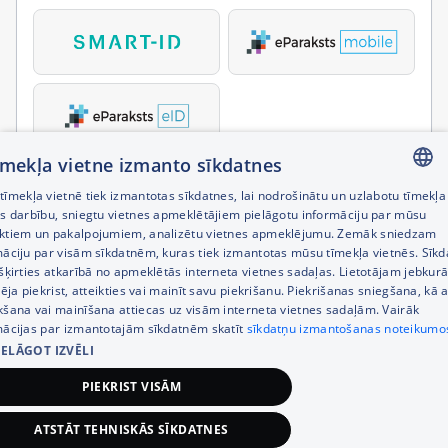
tīmekļa vietne izmanto sīkdatnes
īmekļa vietnē tiek izmantotas sīkdatnes, lai nodrošinātu un uzlabotu tīmekļa
LATVIAN
es darbību, sniegtu vietnes apmeklētājiem pielāgotu informāciju par mūsu
ktiem un pakalpojumiem, analizētu vietnes apmeklējumu. Zemāk sniedzam
RUSSIAN
māciju par visām sīkdatnēm, kuras tiek izmantotas mūsu tīmekļa vietnēs. Sīk
šķirties atkarībā no apmeklētās interneta vietnes sadaļas. Lietotājam jebkurā
ENGLISH
pēja piekrist, atteikties vai mainīt savu piekrišanu. Piekrišanas sniegšana, kā a
kšana vai mainīšana attiecas uz visām interneta vietnes sadaļām. Vairāk
mācijas par izmantotajām sīkdatnēm skatīt
sīkdatņu izmantošanas noteikumo
IELĀGOT IZVĒLI
PIEKRIST VISĀM
ATSTĀT TEHNISKĀS SĪKDATNES