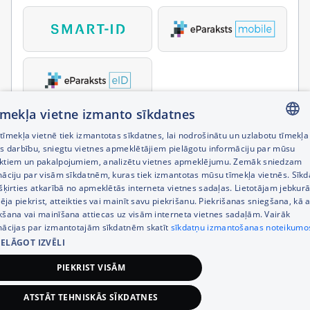
tīmekļa vietne izmanto sīkdatnes
īmekļa vietnē tiek izmantotas sīkdatnes, lai nodrošinātu un uzlabotu tīmekļa
LATVIAN
es darbību, sniegtu vietnes apmeklētājiem pielāgotu informāciju par mūsu
ktiem un pakalpojumiem, analizētu vietnes apmeklējumu. Zemāk sniedzam
RUSSIAN
māciju par visām sīkdatnēm, kuras tiek izmantotas mūsu tīmekļa vietnēs. Sīk
šķirties atkarībā no apmeklētās interneta vietnes sadaļas. Lietotājam jebkurā
ENGLISH
pēja piekrist, atteikties vai mainīt savu piekrišanu. Piekrišanas sniegšana, kā a
kšana vai mainīšana attiecas uz visām interneta vietnes sadaļām. Vairāk
mācijas par izmantotajām sīkdatnēm skatīt
sīkdatņu izmantošanas noteikumo
IELĀGOT IZVĒLI
PIEKRIST VISĀM
ATSTĀT TEHNISKĀS SĪKDATNES