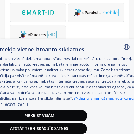
tīmekļa vietne izmanto sīkdatnes
īmekļa vietnē tiek izmantotas sīkdatnes, lai nodrošinātu un uzlabotu tīmekļa
LATVIAN
es darbību, sniegtu vietnes apmeklētājiem pielāgotu informāciju par mūsu
ktiem un pakalpojumiem, analizētu vietnes apmeklējumu. Zemāk sniedzam
RUSSIAN
māciju par visām sīkdatnēm, kuras tiek izmantotas mūsu tīmekļa vietnēs. Sīk
šķirties atkarībā no apmeklētās interneta vietnes sadaļas. Lietotājam jebkurā
ENGLISH
pēja piekrist, atteikties vai mainīt savu piekrišanu. Piekrišanas sniegšana, kā a
kšana vai mainīšana attiecas uz visām interneta vietnes sadaļām. Vairāk
mācijas par izmantotajām sīkdatnēm skatīt
sīkdatņu izmantošanas noteikumo
IELĀGOT IZVĒLI
PIEKRIST VISĀM
ATSTĀT TEHNISKĀS SĪKDATNES