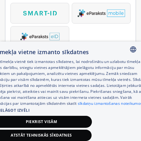
tīmekļa vietne izmanto sīkdatnes
īmekļa vietnē tiek izmantotas sīkdatnes, lai nodrošinātu un uzlabotu tīmekļa
LATVIAN
es darbību, sniegtu vietnes apmeklētājiem pielāgotu informāciju par mūsu
ktiem un pakalpojumiem, analizētu vietnes apmeklējumu. Zemāk sniedzam
RUSSIAN
māciju par visām sīkdatnēm, kuras tiek izmantotas mūsu tīmekļa vietnēs. Sīk
šķirties atkarībā no apmeklētās interneta vietnes sadaļas. Lietotājam jebkurā
ENGLISH
pēja piekrist, atteikties vai mainīt savu piekrišanu. Piekrišanas sniegšana, kā a
kšana vai mainīšana attiecas uz visām interneta vietnes sadaļām. Vairāk
mācijas par izmantotajām sīkdatnēm skatīt
sīkdatņu izmantošanas noteikumo
IELĀGOT IZVĒLI
PIEKRIST VISĀM
ATSTĀT TEHNISKĀS SĪKDATNES