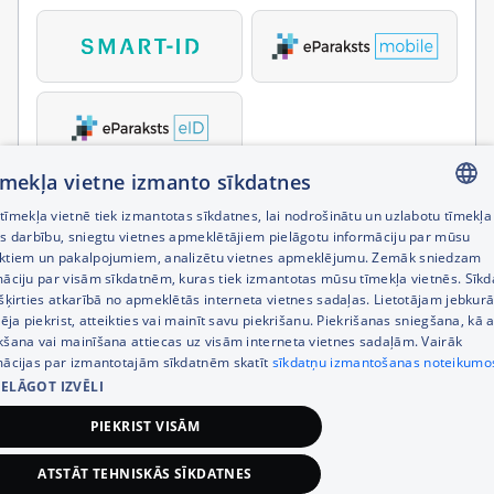
tīmekļa vietne izmanto sīkdatnes
īmekļa vietnē tiek izmantotas sīkdatnes, lai nodrošinātu un uzlabotu tīmekļa
LATVIAN
es darbību, sniegtu vietnes apmeklētājiem pielāgotu informāciju par mūsu
ktiem un pakalpojumiem, analizētu vietnes apmeklējumu. Zemāk sniedzam
RUSSIAN
māciju par visām sīkdatnēm, kuras tiek izmantotas mūsu tīmekļa vietnēs. Sīk
šķirties atkarībā no apmeklētās interneta vietnes sadaļas. Lietotājam jebkurā
ENGLISH
pēja piekrist, atteikties vai mainīt savu piekrišanu. Piekrišanas sniegšana, kā a
kšana vai mainīšana attiecas uz visām interneta vietnes sadaļām. Vairāk
mācijas par izmantotajām sīkdatnēm skatīt
sīkdatņu izmantošanas noteikumo
IELĀGOT IZVĒLI
PIEKRIST VISĀM
ATSTĀT TEHNISKĀS SĪKDATNES