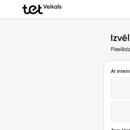
Izvē
Pieslēdz
Ar inter