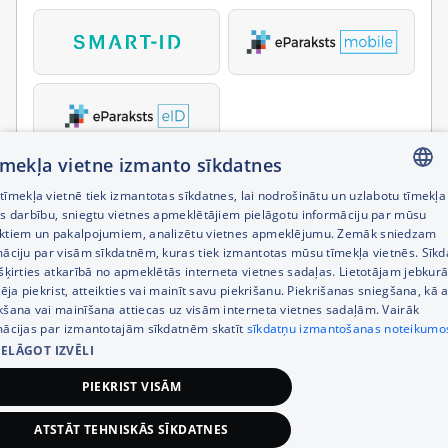
tīmekļa vietne izmanto sīkdatnes
īmekļa vietnē tiek izmantotas sīkdatnes, lai nodrošinātu un uzlabotu tīmekļa
LATVIAN
es darbību, sniegtu vietnes apmeklētājiem pielāgotu informāciju par mūsu
ktiem un pakalpojumiem, analizētu vietnes apmeklējumu. Zemāk sniedzam
RUSSIAN
māciju par visām sīkdatnēm, kuras tiek izmantotas mūsu tīmekļa vietnēs. Sīk
šķirties atkarībā no apmeklētās interneta vietnes sadaļas. Lietotājam jebkurā
ENGLISH
pēja piekrist, atteikties vai mainīt savu piekrišanu. Piekrišanas sniegšana, kā a
kšana vai mainīšana attiecas uz visām interneta vietnes sadaļām. Vairāk
mācijas par izmantotajām sīkdatnēm skatīt
sīkdatņu izmantošanas noteikumo
IELĀGOT IZVĒLI
PIEKRIST VISĀM
ATSTĀT TEHNISKĀS SĪKDATNES