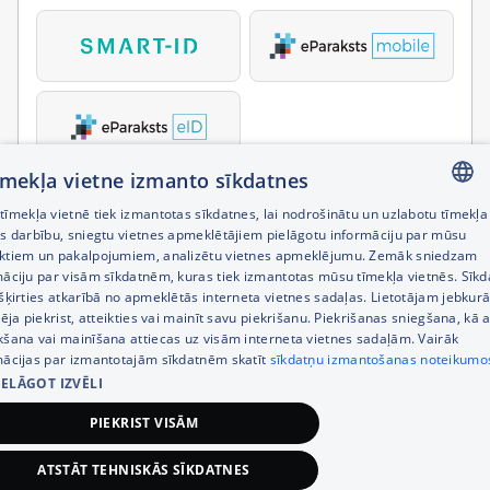
tīmekļa vietne izmanto sīkdatnes
īmekļa vietnē tiek izmantotas sīkdatnes, lai nodrošinātu un uzlabotu tīmekļa
LATVIAN
es darbību, sniegtu vietnes apmeklētājiem pielāgotu informāciju par mūsu
ktiem un pakalpojumiem, analizētu vietnes apmeklējumu. Zemāk sniedzam
RUSSIAN
māciju par visām sīkdatnēm, kuras tiek izmantotas mūsu tīmekļa vietnēs. Sīk
šķirties atkarībā no apmeklētās interneta vietnes sadaļas. Lietotājam jebkurā
ENGLISH
pēja piekrist, atteikties vai mainīt savu piekrišanu. Piekrišanas sniegšana, kā a
kšana vai mainīšana attiecas uz visām interneta vietnes sadaļām. Vairāk
mācijas par izmantotajām sīkdatnēm skatīt
sīkdatņu izmantošanas noteikumo
IELĀGOT IZVĒLI
PIEKRIST VISĀM
ATSTĀT TEHNISKĀS SĪKDATNES