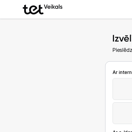
Izvē
Pieslēdz
Ar inter