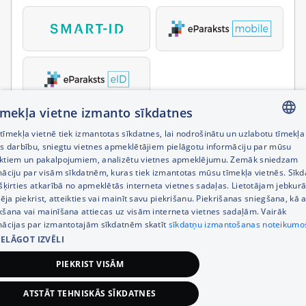
tīmekļa vietne izmanto sīkdatnes
īmekļa vietnē tiek izmantotas sīkdatnes, lai nodrošinātu un uzlabotu tīmekļa
LATVIAN
es darbību, sniegtu vietnes apmeklētājiem pielāgotu informāciju par mūsu
ktiem un pakalpojumiem, analizētu vietnes apmeklējumu. Zemāk sniedzam
RUSSIAN
māciju par visām sīkdatnēm, kuras tiek izmantotas mūsu tīmekļa vietnēs. Sīk
šķirties atkarībā no apmeklētās interneta vietnes sadaļas. Lietotājam jebkurā
ENGLISH
pēja piekrist, atteikties vai mainīt savu piekrišanu. Piekrišanas sniegšana, kā a
kšana vai mainīšana attiecas uz visām interneta vietnes sadaļām. Vairāk
mācijas par izmantotajām sīkdatnēm skatīt
sīkdatņu izmantošanas noteikumo
IELĀGOT IZVĒLI
PIEKRIST VISĀM
ATSTĀT TEHNISKĀS SĪKDATNES