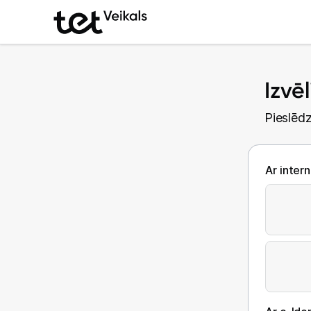
Izvē
Pieslēdz
Ar inter