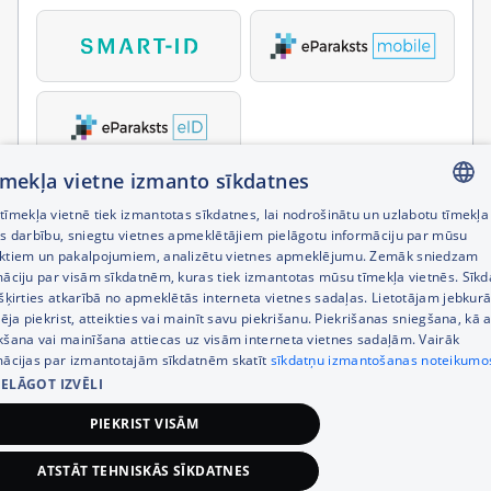
tīmekļa vietne izmanto sīkdatnes
īmekļa vietnē tiek izmantotas sīkdatnes, lai nodrošinātu un uzlabotu tīmekļa
LATVIAN
es darbību, sniegtu vietnes apmeklētājiem pielāgotu informāciju par mūsu
ktiem un pakalpojumiem, analizētu vietnes apmeklējumu. Zemāk sniedzam
RUSSIAN
māciju par visām sīkdatnēm, kuras tiek izmantotas mūsu tīmekļa vietnēs. Sīk
šķirties atkarībā no apmeklētās interneta vietnes sadaļas. Lietotājam jebkurā
ENGLISH
pēja piekrist, atteikties vai mainīt savu piekrišanu. Piekrišanas sniegšana, kā a
kšana vai mainīšana attiecas uz visām interneta vietnes sadaļām. Vairāk
mācijas par izmantotajām sīkdatnēm skatīt
sīkdatņu izmantošanas noteikumo
IELĀGOT IZVĒLI
PIEKRIST VISĀM
ATSTĀT TEHNISKĀS SĪKDATNES