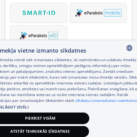
tīmekļa vietne izmanto sīkdatnes
īmekļa vietnē tiek izmantotas sīkdatnes, lai nodrošinātu un uzlabotu tīmekļa
LATVIAN
es darbību, sniegtu vietnes apmeklētājiem pielāgotu informāciju par mūsu
ktiem un pakalpojumiem, analizētu vietnes apmeklējumu. Zemāk sniedzam
RUSSIAN
māciju par visām sīkdatnēm, kuras tiek izmantotas mūsu tīmekļa vietnēs. Sīk
šķirties atkarībā no apmeklētās interneta vietnes sadaļas. Lietotājam jebkurā
ENGLISH
pēja piekrist, atteikties vai mainīt savu piekrišanu. Piekrišanas sniegšana, kā a
kšana vai mainīšana attiecas uz visām interneta vietnes sadaļām. Vairāk
mācijas par izmantotajām sīkdatnēm skatīt
sīkdatņu izmantošanas noteikumo
IELĀGOT IZVĒLI
PIEKRIST VISĀM
ATSTĀT TEHNISKĀS SĪKDATNES