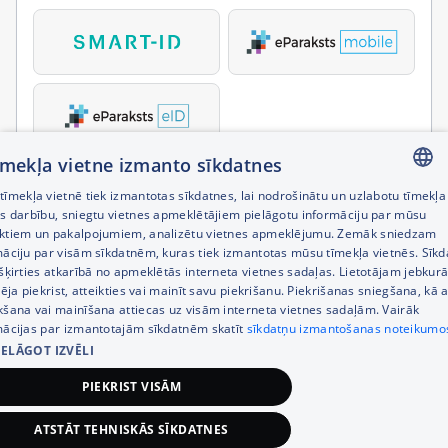
tīmekļa vietne izmanto sīkdatnes
īmekļa vietnē tiek izmantotas sīkdatnes, lai nodrošinātu un uzlabotu tīmekļa
LATVIAN
es darbību, sniegtu vietnes apmeklētājiem pielāgotu informāciju par mūsu
ktiem un pakalpojumiem, analizētu vietnes apmeklējumu. Zemāk sniedzam
RUSSIAN
māciju par visām sīkdatnēm, kuras tiek izmantotas mūsu tīmekļa vietnēs. Sīk
šķirties atkarībā no apmeklētās interneta vietnes sadaļas. Lietotājam jebkurā
ENGLISH
pēja piekrist, atteikties vai mainīt savu piekrišanu. Piekrišanas sniegšana, kā a
kšana vai mainīšana attiecas uz visām interneta vietnes sadaļām. Vairāk
mācijas par izmantotajām sīkdatnēm skatīt
sīkdatņu izmantošanas noteikumo
IELĀGOT IZVĒLI
PIEKRIST VISĀM
ATSTĀT TEHNISKĀS SĪKDATNES