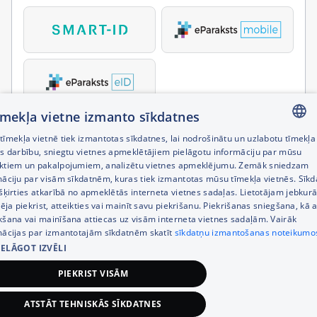
tīmekļa vietne izmanto sīkdatnes
īmekļa vietnē tiek izmantotas sīkdatnes, lai nodrošinātu un uzlabotu tīmekļa
LATVIAN
es darbību, sniegtu vietnes apmeklētājiem pielāgotu informāciju par mūsu
ktiem un pakalpojumiem, analizētu vietnes apmeklējumu. Zemāk sniedzam
RUSSIAN
māciju par visām sīkdatnēm, kuras tiek izmantotas mūsu tīmekļa vietnēs. Sīk
šķirties atkarībā no apmeklētās interneta vietnes sadaļas. Lietotājam jebkurā
ENGLISH
pēja piekrist, atteikties vai mainīt savu piekrišanu. Piekrišanas sniegšana, kā a
kšana vai mainīšana attiecas uz visām interneta vietnes sadaļām. Vairāk
mācijas par izmantotajām sīkdatnēm skatīt
sīkdatņu izmantošanas noteikumo
IELĀGOT IZVĒLI
PIEKRIST VISĀM
ATSTĀT TEHNISKĀS SĪKDATNES