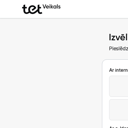
Izvē
Pieslēdz
Ar inter